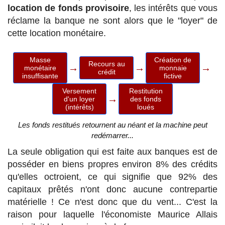
location de fonds provisoire
, les intérêts que vous
réclame la banque ne sont alors que le "loyer" de
cette location monétaire.
Masse
Création de
Recours au
→
→
→
monétaire
monnaie
crédit
insuffisante
fictive
Versement
Restitution
→
d'un loyer
des fonds
(intérêts)
loués
Les fonds restitués retournent au néant et la machine peut
redémarrer...
La seule obligation qui est faite aux banques est de
posséder en biens propres environ 8% des crédits
qu'elles octroient, ce qui signifie que 92% des
capitaux prêtés n'ont donc aucune contrepartie
matérielle ! Ce n'est donc que du vent... C'est la
raison pour laquelle l'économiste Maurice Allais