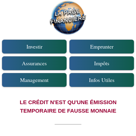
Investir
Emprunter
Assurances
Impôts
Management
Infos Utiles
LE CRÉDIT N'EST QU'UNE ÉMISSION
TEMPORAIRE DE FAUSSE MONNAIE