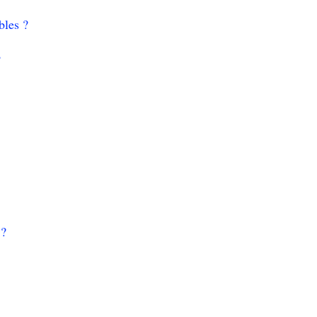
bles ?
?
 ?