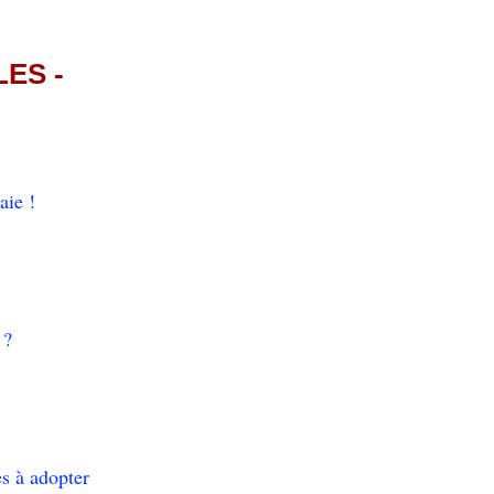
ES -
aie !
 ?
es à adopter