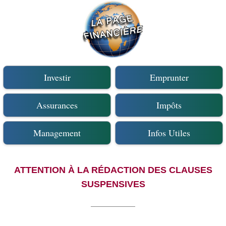
Investir
Emprunter
Assurances
Impôts
Management
Infos Utiles
ATTENTION À LA RÉDACTION DES CLAUSES
SUSPENSIVES