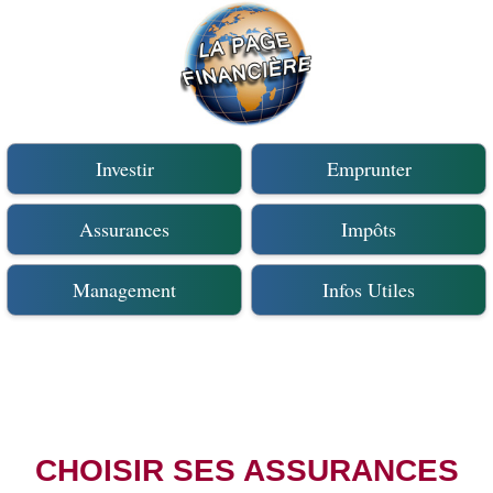
Investir
Emprunter
Assurances
Impôts
Management
Infos Utiles
CHOISIR SES ASSURANCES