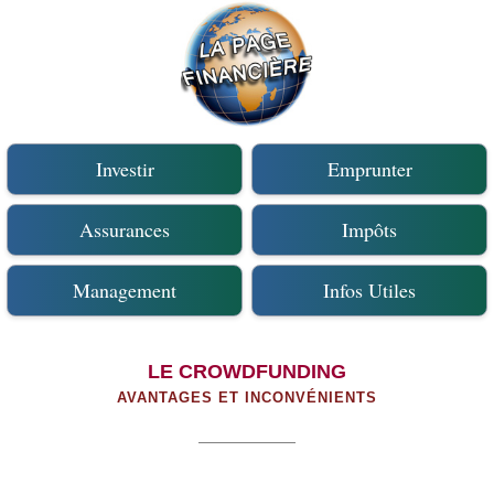
Investir
Emprunter
Assurances
Impôts
Management
Infos Utiles
LE CROWDFUNDING
AVANTAGES ET INCONVÉNIENTS