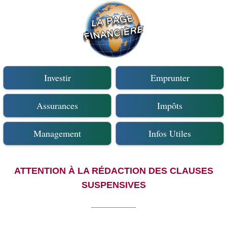
Investir
Emprunter
Assurances
Impôts
Management
Infos Utiles
ATTENTION À LA RÉDACTION DES CLAUSES
SUSPENSIVES