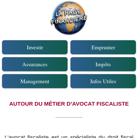
Investir
Emprunter
Assurances
Impôts
Management
Infos Utiles
AUTOUR DU MÉTIER D’AVOCAT FISCALISTE
L’avocat fiscaliste est un spécialiste du droit fiscal